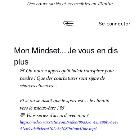
Des cours variés et accessibles en illimité
Se connecter
Mon Mindset... Je vous en dis
plus
🌸 On nous a appris qu’il fallait transpirer pour 
perdre ! Que des courbatures sont signe de 
séances efficaces … 
Et si on se disait que le sport est… le chemin 
vers le mieux-être ! 🌸
💬 Vous seriez d’accord avec moi ?
https://video.wixstatic.com/video/89a35c_4a3490b76e4a
41cb94dcfb4ecaf102c3/1080p/mp4/file.mp4