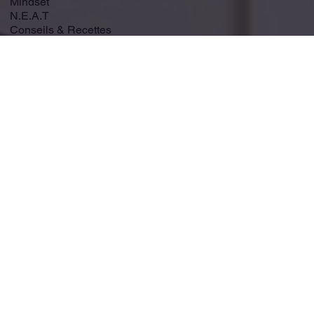
Mindset
N.E.A.T
Conseils & Recettes
Fitness-Pilates
Beauté