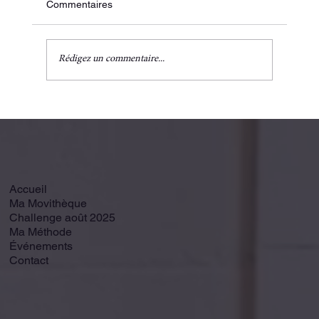
Commentaires
Rédigez un commentaire...
Des corps faits pour bouger 💪✨
Accueil
Ma Movithèque
Challenge août 2025
Ma Méthode
Événements
Contact