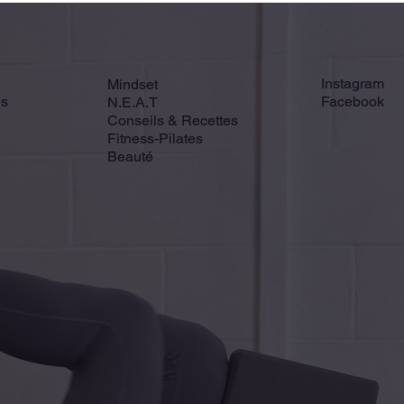
Instagram
Mindset
és
Facebook
N.E.A.T
Conseils & Recettes
Fitness-Pilates
Beauté