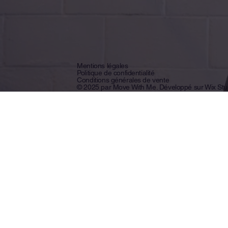
Mentions légales
Politique de confidentialité
Conditions générales de vente
© 2025 par Move With Me.
Développé sur Wix Stu