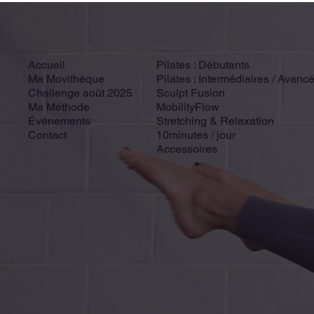
Accueil
Pilates : Débutants
Ma Movithèque
Pilates : Intermédiaires / Avanc
Challenge août 2025
Sculpt Fusion
Ma Méthode
MobilityFlow
Événements
Stretching & Relaxation
Contact
10minutes / jour
Accessoires