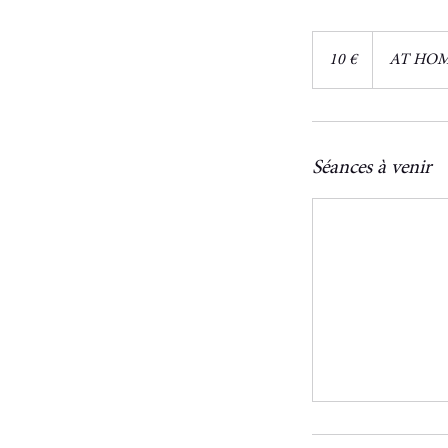
10
euros
10 €
AT HO
Séances à venir