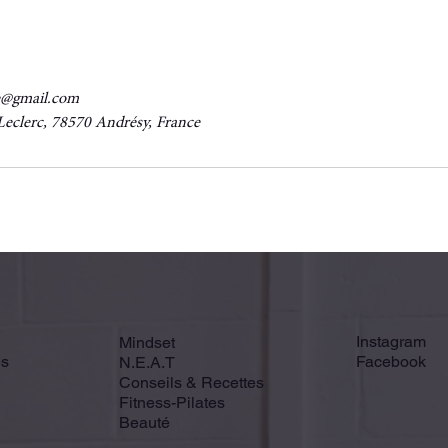
e@gmail.com
Leclerc, 78570 Andrésy, France
Instagram
Mindset
és
Facebook
N.E.A.T
Conseils & Recettes
Fitness-Pilates
Beauté