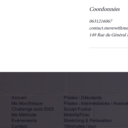
Coordonnées
0631216067
contact.movewithm
149 Rue du Général 
Accueil
Pilates : Débutants
Ma Movithèque
Pilates : Intermédiaires / Avanc
Challenge août 2025
Sculpt Fusion
Ma Méthode
MobilityFlow
Événements
Stretching & Relaxation
Contact
10minutes / jour