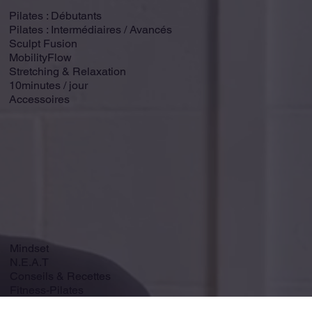
Pilates : Débutants
Pilates : Intermédiaires / Avancés
Sculpt Fusion
MobilityFlow
Stretching & Relaxation
10minutes / jour
Accessoires
Mindset
N.E.A.T
Conseils & Recettes
Fitness-Pilates
Beauté