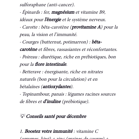
sulforaphane (anti-cancer).
· Épinards : fer, 
magnésium 
et vitamine B9, 
idéaux pour 
l’énergie 
et le système nerveux.
· Carotte : bêta-carotène (
provitamine A
) pour la 
peau, la vision et l’immunité.
· Courges (butternut, potimarron) : 
bêta-
carotène
 et fibres, rassasiantes et réconfortantes.
· Poireau : diurétique, riche en prébiotiques, bon 
pour la 
flore intestinale
.
· Betterave : énergisante, riche en nitrates 
naturels (bon pour la circulation) et en 
bétalaïnes (
antioxydantes
).
· Topinambour, panais : légumes racines sources 
de fibres et 
d’inuline 
(prébiotique).
💡 
Conseils santé pour décembre
1. 
Boostez votre immunité
 : vitamine C 