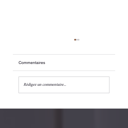
Commentaires
Rédigez un commentaire...
🌸 Péri-ménopause : Les 6 piliers d'une
assiette équilibrée pour soutenir votre
équilibre hormonal.