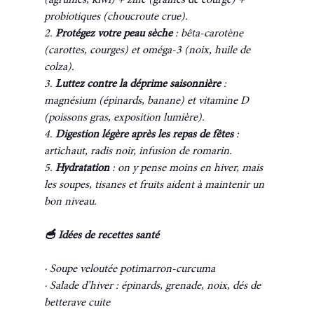
(agrumes, kiwi) + zinc (graines de courge) + 
probiotiques (choucroute crue).
2. 
Protégez votre peau sèche
 : bêta-carotène 
(carottes, courges) et oméga-3 (noix, huile de 
colza).
3. 
Luttez contre la déprime saisonnière
 : 
magnésium (épinards, banane) et vitamine D 
(poissons gras, exposition lumière).
4. 
Digestion légère après les repas de fêtes 
: 
artichaut, radis noir, infusion de romarin.
5. 
Hydratation 
: on y pense moins en hiver, mais 
les soupes, tisanes et fruits aident à maintenir un 
bon niveau.
🥣 Idées de recettes santé
· Soupe veloutée potimarron-curcuma
· Salade d’hiver : épinards, grenade, noix, dés de 
betterave cuite