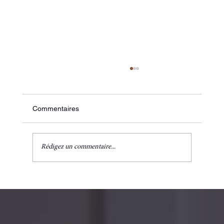
Commentaires
Rédigez un commentaire...
🌸 Péri-ménopause : Les 6 piliers d'une
assiette équilibrée pour soutenir votre
équilibre hormonal.