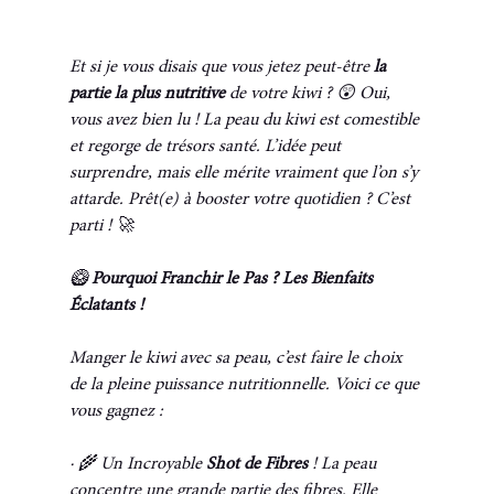
Et si je vous disais que vous jetez peut-être 
la 
partie la plus nutritive
 de votre kiwi ? 😲 Oui, 
vous avez bien lu ! La peau du kiwi est comestible 
et regorge de trésors santé. L’idée peut 
surprendre, mais elle mérite vraiment que l’on s’y 
attarde. Prêt(e) à booster votre quotidien ? C’est 
parti ! 🚀
🥝 
Pourquoi Franchir le Pas ? Les Bienfaits 
Éclatants !
Manger le kiwi avec sa peau, c’est faire le choix 
de la pleine puissance nutritionnelle. Voici ce que 
vous gagnez :
· 🌾 Un Incroyable 
Shot de Fibres
 ! La peau 
concentre une grande partie des fibres. Elle 