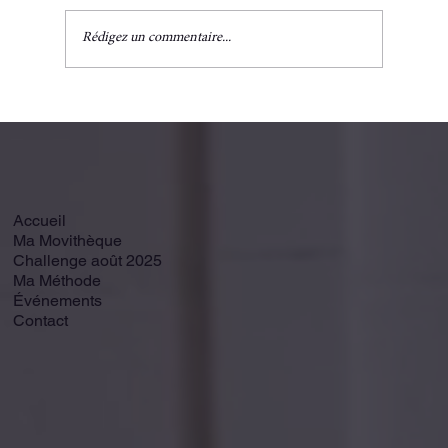
Rédigez un commentaire...
🌸 Péri-ménopause : Les 6 piliers d'une
assiette équilibrée pour soutenir votre
équilibre hormonal.
Accueil
Ma Movithèque
Challenge août 2025
Ma Méthode
Événements
Contact