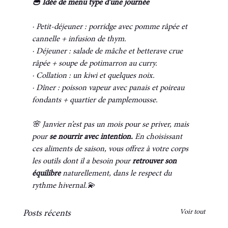
🥣 Idée de menu type d’une journée
· Petit-déjeuner : porridge avec pomme râpée et 
cannelle + infusion de thym.
· Déjeuner : salade de mâche et betterave crue 
râpée + soupe de potimarron au curry.
· Collation : un kiwi et quelques noix.
· Dîner : poisson vapeur avec panais et poireau 
fondants + quartier de pamplemousse.
🌸 Janvier n’est pas un mois pour se priver, mais 
pour 
se nourrir avec intention. 
En choisissant 
ces aliments de saison, vous offrez à votre corps 
les outils dont il a besoin pour 
retrouver son 
équilibre
 naturellement, dans le respect du 
rythme hivernal.💫
Voir tout
Posts récents